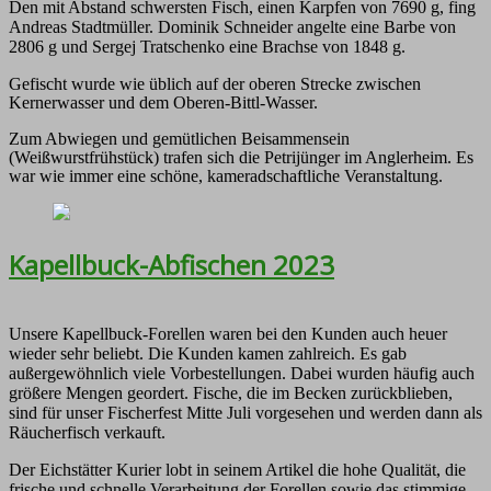
Den mit Abstand schwersten Fisch, einen Karpfen von 7690 g, fing
Andreas Stadtmüller. Dominik Schneider angelte eine Barbe von
2806 g und Sergej Tratschenko eine Brachse von 1848 g.
Gefischt wurde wie üblich auf der oberen Strecke zwischen
Kernerwasser und dem Oberen-Bittl-Wasser.
Zum Abwiegen und gemütlichen Beisammensein
(Weißwurstfrühstück) trafen sich die Petrijünger im Anglerheim. Es
war wie immer eine schöne, kameradschaftliche Veranstaltung.
Kapellbuck-Abfischen 2023
Unsere Kapellbuck-Forellen waren bei den Kunden auch heuer
wieder sehr beliebt. Die Kunden kamen zahlreich. Es gab
außergewöhnlich viele Vorbestellungen. Dabei wurden häufig auch
größere Mengen geordert. Fische, die im Becken zurückblieben,
sind für unser Fischerfest Mitte Juli vorgesehen und werden dann als
Räucherfisch verkauft.
Der Eichstätter Kurier lobt in seinem Artikel die hohe Qualität, die
frische und schnelle Verarbeitung der Forellen sowie das stimmige